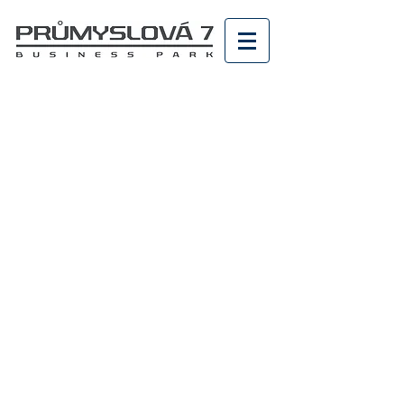
KANCELÁŘSKÉ
PROSTORY
Ondřej Jičínský
provozní ředitel
ANVI PROPERTY s.r.o.
+420 720 042 286
ondrej.jicinsky@anviproperty.cz
Průmyslová 1306/7
102 00 Praha 10 - Hostivař
Czech Republic