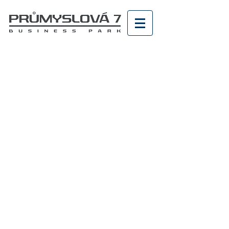
KANCELÁŘSKÉ
PROSTORY
Ondřej Jičínský
provozní ředitel
ANVI PROPERTY s.r.o.
+420 720 042 286
ondrej.jicinsky@anviproperty.cz
Průmyslová 1306/7
102 00 Praha 10 - Hostivař